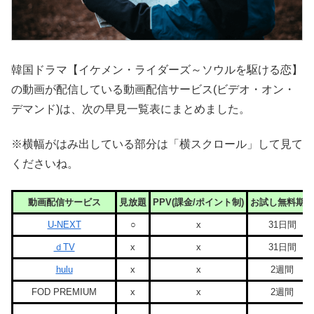
韓国ドラマ【イケメン・ライダーズ～ソウルを駆ける恋】
の動画が配信している動画配信サービス(ビデオ・オン・
デマンド)は、次の早見一覧表にまとめました。
※横幅がはみ出している部分は「横スクロール」して見て
くださいね。
動画配信サービス
見放題
PPV(課金/ポイント制)
お試し無料期間
U-NEXT
○
x
31日間
ｄTV
x
x
31日間
hulu
x
x
2週間
FOD PREMIUM
x
x
2週間