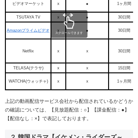
ビデオマーケット
x
●
1ヶ月間
TSUTAYA TV
x
●
30日間
Amazonプライムビデオ
x
●
30日間
スクロールできます
Netflix
x
x
30日間
TELASA(テラサ)
x
x
15日間
WATCHA(ウォッチャ)
x
x
1ヶ月間
上記の動画配信サービス会社から配信されているかどうか
の確認については、【見放題配信：○】【課金配信：●】
【配信なし：×】で表記しております。
２.韓国ドラマ【イケメン・ライダーズ～