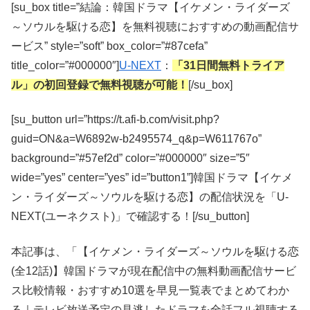
[su_box title=”結論：韓国ドラマ【イケメン・ライダーズ
～ソウルを駆ける恋】を無料視聴におすすめの動画配信サ
ービス” style=”soft” box_color=”#87cefa”
title_color=”#000000″]
U-NEXT
：
「31日間無料トライア
ル」の初回登録で無料視聴が可能！
[/su_box]
[su_button url=”https://t.afi-b.com/visit.php?
guid=ON&a=W6892w-b2495574_q&p=W611767o”
background=”#57ef2d” color=”#000000″ size=”5″
wide=”yes” center=”yes” id=”button1”]韓国ドラマ【イケメ
ン・ライダーズ～ソウルを駆ける恋】の配信状況を「U-
NEXT(ユーネクスト)」で確認する！[/su_button]
本記事は、「【イケメン・ライダーズ～ソウルを駆ける恋
(全12話)】韓国ドラマが現在配信中の無料動画配信サービ
ス比較情報・おすすめ10選を早見一覧表でまとめてわか
る｜テレビ放送予定の見逃したドラマを全話フル視聴する