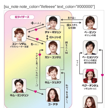
[su_note note_color=”#efeeee” text_color=”#000000″]