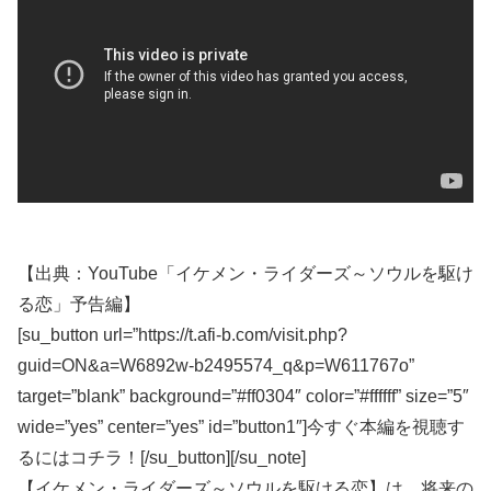
【出典：YouTube「イケメン・ライダーズ～ソウルを駆け
る恋」予告編】
[su_button url=”https://t.afi-b.com/visit.php?
guid=ON&a=W6892w-b2495574_q&p=W611767o”
target=”blank” background=”#ff0304″ color=”#ffffff” size=”5″
wide=”yes” center=”yes” id=”button1″]今すぐ本編を視聴す
るにはコチラ！[/su_button][/su_note]
【イケメン・ライダーズ～ソウルを駆ける恋】は、将来の