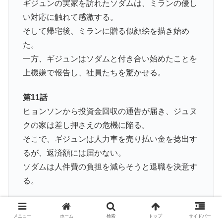
ギジュンの実家を訪れたソダムは、ミランの優し
い対応に触れて感激する。
そして帰宅後、ミランに贈る似顔絵を描き始め
た。
一方、ギジュンはソダムと付き合い始めたことを
上機嫌で報告し、社員たちを驚かせる。
第11話
ヒョンソンから投資金回収の通告が届き、ジュヌ
クの家は差し押さえの危機に陥る。
そこで、ギジュンは人力車を売り払い金を捻出す
るが、返済額には届かない。
ソダムは人件費の負担を減らそうと退職を決意す
る。
第12話(最終回)
メニュー
ホーム
検索
トップ
サイドバー
ギジュンは大企業に勤めている父にアプリの買収