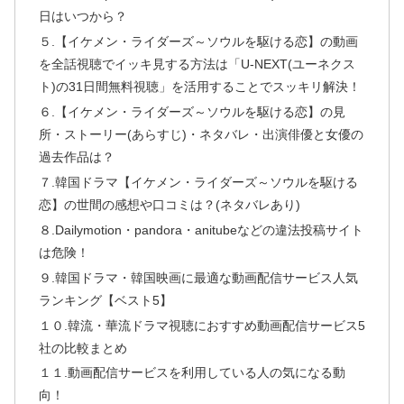
日はいつから？
５.【イケメン・ライダーズ～ソウルを駆ける恋】の動画
を全話視聴でイッキ見する方法は「U-NEXT(ユーネクス
ト)の31日間無料視聴」を活用することでスッキリ解決！
６.【イケメン・ライダーズ～ソウルを駆ける恋】の見
所・ストーリー(あらすじ)・ネタバレ・出演俳優と女優の
過去作品は？
７.韓国ドラマ【イケメン・ライダーズ～ソウルを駆ける
恋】の世間の感想や口コミは？(ネタバレあり)
８.Dailymotion・pandora・anitubeなどの違法投稿サイト
は危険！
９.韓国ドラマ・韓国映画に最適な動画配信サービス人気
ランキング【ベスト5】
１０.韓流・華流ドラマ視聴におすすめ動画配信サービス5
社の比較まとめ
１１.動画配信サービスを利用している人の気になる動
向！