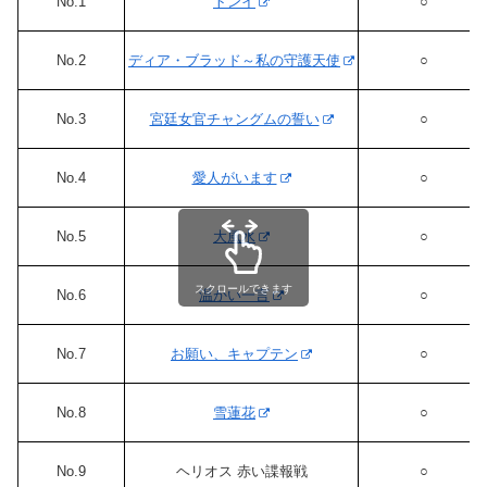
No.1
トンイ
○
No.2
ディア・ブラッド～私の守護天使
○
No.3
宮廷女官チャングムの誓い
○
No.4
愛人がいます
○
No.5
大風水
○
スクロールできます
No.6
温かい一言
○
No.7
お願い、キャプテン
○
No.8
雪蓮花
○
No.9
ヘリオス 赤い諜報戦
○