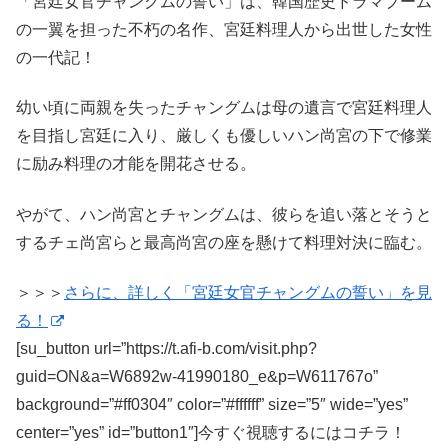
「宮廷女官チャングムの誓い」は、韓国歴史ドラマブーム
の一翼を担った不朽の名作、宮廷料理人から出世した女性
の一代記！
幼い頃に両親を失ったチャングムは母の遺言で宮廷料理人
を目指し宮廷に入り、厳しくも優しいハン尚宮の下で修業
に励み料理の才能を開花させる。
やがて、ハン尚宮とチャングムは、彼らを追い落とそうと
するチェ尚宮らと最高尚宮の座を懸けて料理対決に臨む。
＞＞＞
さらに、詳しく「宮廷女官チャングムの誓い」を見
る！
[su_button url=”https://t.afi-b.com/visit.php?
guid=ON&a=W6892w-41990180_e&p=W611767o”
background=”#ff0304″ color=”#ffffff” size=”5″ wide=”yes”
center=”yes” id=”button1″]今すぐ視聴するにはコチラ！