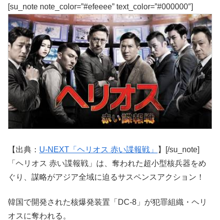
[su_note note_color=”#efeeee” text_color=”#000000″]
【出典：
U-NEXT「ヘリオス 赤い諜報戦」
】[/su_note]
「ヘリオス 赤い諜報戦」は、奪われた超小型核兵器をめ
ぐり、謀略がアジア全域に迫るサスペンスアクション！
韓国で開発された核爆発装置「DC-8」が犯罪組織・ヘリ
オスに奪われる。