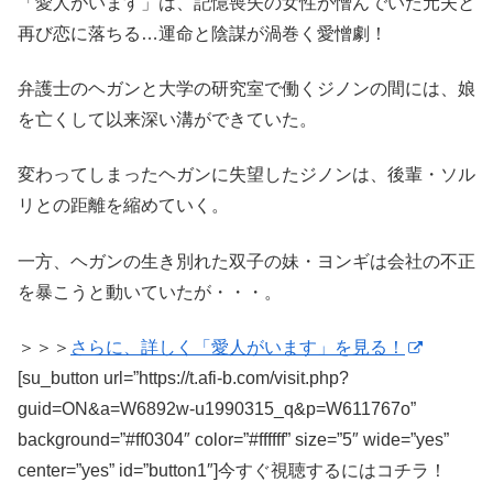
「愛人がいます」は、記憶喪失の女性が憎んでいた元夫と
再び恋に落ちる…運命と陰謀が渦巻く愛憎劇！
弁護士のヘガンと大学の研究室で働くジノンの間には、娘
を亡くして以来深い溝ができていた。
変わってしまったヘガンに失望したジノンは、後輩・ソル
リとの距離を縮めていく。
一方、ヘガンの生き別れた双子の妹・ヨンギは会社の不正
を暴こうと動いていたが・・・。
＞＞＞
さらに、詳しく「愛人がいます」を見る！
[su_button url=”https://t.afi-b.com/visit.php?
guid=ON&a=W6892w-u1990315_q&p=W611767o”
background=”#ff0304″ color=”#ffffff” size=”5″ wide=”yes”
center=”yes” id=”button1″]今すぐ視聴するにはコチラ！