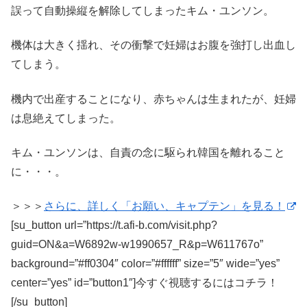
誤って自動操縦を解除してしまったキム・ユンソン。
機体は大きく揺れ、その衝撃で妊婦はお腹を強打し出血し
てしまう。
機内で出産することになり、赤ちゃんは生まれたが、妊婦
は息絶えてしまった。
キム・ユンソンは、自責の念に駆られ韓国を離れること
に・・・。
＞＞＞
さらに、詳しく「お願い、キャプテン」を見る！
[su_button url=”https://t.afi-b.com/visit.php?
guid=ON&a=W6892w-w1990657_R&p=W611767o”
background=”#ff0304″ color=”#ffffff” size=”5″ wide=”yes”
center=”yes” id=”button1″]今すぐ視聴するにはコチラ！
[/su_button]