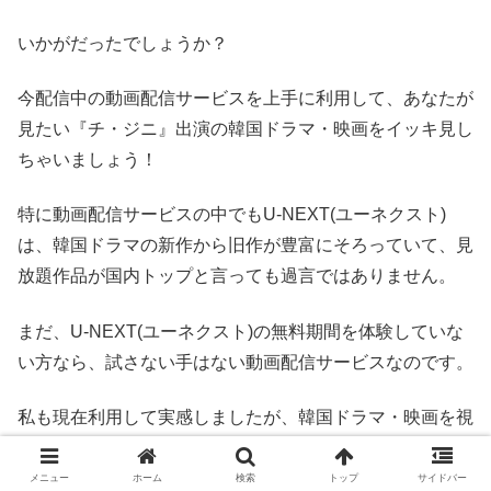
いかがだったでしょうか？
今配信中の動画配信サービスを上手に利用して、あなたが
見たい『チ・ジニ』出演の韓国ドラマ・映画をイッキ見し
ちゃいましょう！
特に動画配信サービスの中でもU-NEXT(ユーネクスト)
は、韓国ドラマの新作から旧作が豊富にそろっていて、見
放題作品が国内トップと言っても過言ではありません。
まだ、U-NEXT(ユーネクスト)の無料期間を体験していな
い方なら、試さない手はない動画配信サービスなのです。
私も現在利用して実感しましたが、韓国ドラマ・映画を視
聴するなら間違いなくU-NEXT(ユーネクスト)が最強の動
画配信サービスなので、この機会に体験して見てはいかが
メニュー
ホーム
検索
トップ
サイドバー