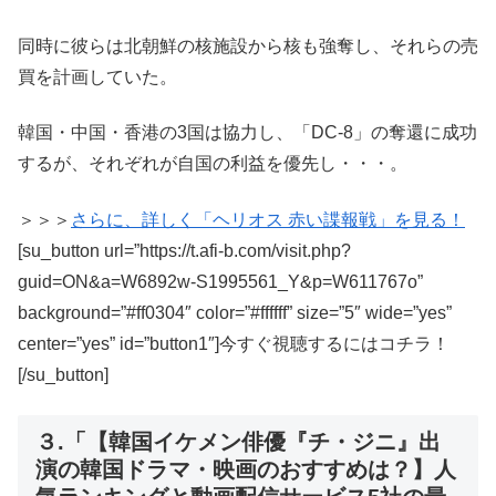
同時に彼らは北朝鮮の核施設から核も強奪し、それらの売
買を計画していた。
韓国・中国・香港の3国は協力し、「DC-8」の奪還に成功
するが、それぞれが自国の利益を優先し・・・。
＞＞＞
さらに、詳しく「ヘリオス 赤い諜報戦」を見る！
[su_button url=”https://t.afi-b.com/visit.php?
guid=ON&a=W6892w-S1995561_Y&p=W611767o”
background=”#ff0304″ color=”#ffffff” size=”5″ wide=”yes”
center=”yes” id=”button1″]今すぐ視聴するにはコチラ！
[/su_button]
３.「【韓国イケメン俳優『チ・ジニ』出
演の韓国ドラマ・映画のおすすめは？】人