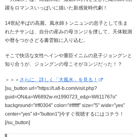
躍をロマンスいっぱいに描いた新感覚時代劇！
14世紀半ばの高麗。風水師トンニュンの息子として生ま
れたチサンは、自分の産みの母ヨンジを捜して、天体観測
や暦をつかさどる書雲観に入り込む。
そこで快活な女性ヘインや重臣イニムの息子ジョングンと
知り合うが、ジョングンの母こそがヨンジだった！？
＞＞＞
さらに、詳しく「大風水」を見る！
[su_button url=”https://t.afi-b.com/visit.php?
guid=ON&a=W6892w-m1990723_e&p=W611767o”
background=”#ff0304″ color=”#ffffff” size=”5″ wide=”yes”
center=”yes” id=”button1″]今すぐ視聴するにはコチラ！
[/su_button]