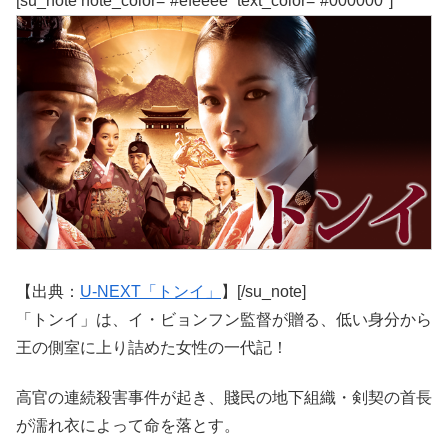
[su_note note_color=”#efeeee” text_color=”#000000″]
【出典：
U-NEXT「トンイ」
】[/su_note]
「トンイ」は、イ・ビョンフン監督が贈る、低い身分から
王の側室に上り詰めた女性の一代記！
高官の連続殺害事件が起き、賤民の地下組織・剣契の首長
が濡れ衣によって命を落とす。