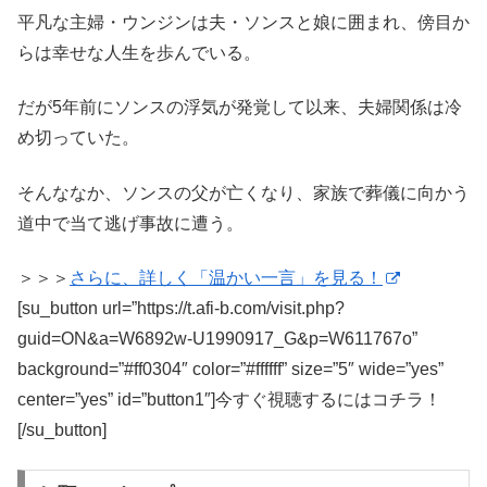
平凡な主婦・ウンジンは夫・ソンスと娘に囲まれ、傍目か
らは幸せな人生を歩んでいる。
だが5年前にソンスの浮気が発覚して以来、夫婦関係は冷
め切っていた。
そんななか、ソンスの父が亡くなり、家族で葬儀に向かう
道中で当て逃げ事故に遭う。
＞＞＞
さらに、詳しく「温かい一言」を見る！
[su_button url=”https://t.afi-b.com/visit.php?
guid=ON&a=W6892w-U1990917_G&p=W611767o”
background=”#ff0304″ color=”#ffffff” size=”5″ wide=”yes”
center=”yes” id=”button1″]今すぐ視聴するにはコチラ！
[/su_button]