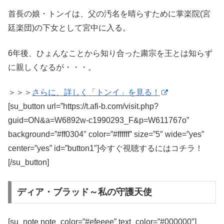
首長の娘・トンイは、父の汚名を晴らすために掌楽院(宮
廷楽団)の下女として宮中に入る。
6年後、ひょんなことから知り合った粛宗を王とは知らず
に親しくなるが・・・。
＞＞＞
さらに、詳しく「トンイ」を見る！
[su_button url=”https://t.afi-b.com/visit.php?
guid=ON&a=W6892w-c1990293_F&p=W611767o”
background=”#ff0304″ color=”#ffffff” size=”5″ wide=”yes”
center=”yes” id=”button1″]今すぐ視聴するにはコチラ！
[/su_button]
ディア・ブラッド～私の守護天使
[su_note note_color=”#efeeee” text_color=”#000000″]