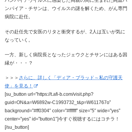
バンパイアウイルスに感染した両親の間に生まれた純血バ
ンパイア・チサンは、ウイルスの謎を解くため、がん専門
病院に赴任。
その赴任先で女医のリタと衝突するが、2人は互いが気に
なっていく。
一方、新しく病院長となったジェウクとチサンにはある因
縁が・・・？
＞＞＞
さらに、詳しく「ディア・ブラッド～私の守護天
使」を見る！
[su_button url=”https://t.afi-b.com/visit.php?
guid=ON&a=W6892w-C1993732_t&p=W611767o”
background=”#ff0304″ color=”#ffffff” size=”5″ wide=”yes”
center=”yes” id=”button1″]今すぐ視聴するにはコチラ！
[/su_button]