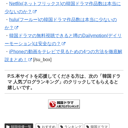
・
Netfilx(ネットフリックス)の韓国ドラマ作品数は本当に
少ないのか？
・
hulu(フールー)の韓国ドラマ作品数は本当に少ないの
か？
・
韓国ドラマの無料視聴できると噂のDailymotion(デイリ
ーモーション)は安全なの？
・
iPhoneの動画をテレビで見るための4つの方法を徹底解
説まとめ！
[/su_box]
P.S.本サイトを応援してくださる方は、次の「韓国ドラ
マ 人気ブログランキング」のクリックしてもらえると
嬉しいです。
韓国俳優一覧
おすすめ
ランキング
韓国ドラマ