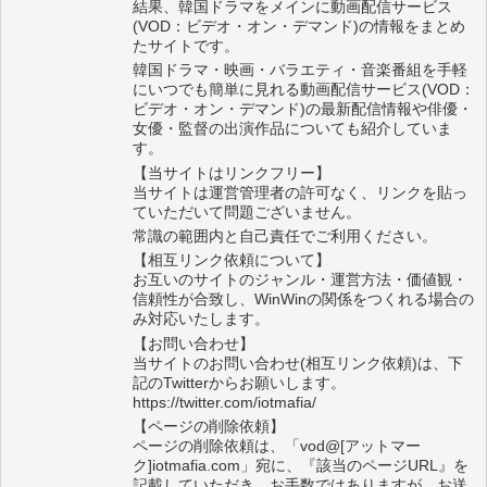
結果、韓国ドラマをメインに動画配信サービス
(VOD：ビデオ・オン・デマンド)の情報をまとめ
たサイトです。
韓国ドラマ・映画・バラエティ・音楽番組を手軽
にいつでも簡単に見れる動画配信サービス(VOD：
ビデオ・オン・デマンド)の最新配信情報や俳優・
女優・監督の出演作品についても紹介していま
す。
【当サイトはリンクフリー】
当サイトは運営管理者の許可なく、リンクを貼っ
ていただいて問題ございません。
常識の範囲内と自己責任でご利用ください。
【相互リンク依頼について】
お互いのサイトのジャンル・運営方法・価値観・
信頼性が合致し、WinWinの関係をつくれる場合の
み対応いたします。
【お問い合わせ】
当サイトのお問い合わせ(相互リンク依頼)は、下
記のTwitterからお願いします。
https://twitter.com/iotmafia/
【ページの削除依頼】
ページの削除依頼は、「vod@[アットマー
ク]iotmafia.com」宛に、『該当のページURL』を
記載していただき、お手数ではありますが、お送