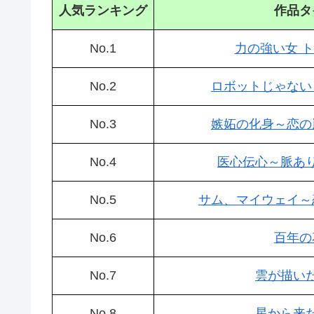
人気ランキング
作品タ
No.1
力の強い女 
No.2
ロボットじゃない
No.3
嫉妬の化身～恋の
No.4
医心伝心～脈あ
No.5
サム、マイウェイ～
No.6
百年の
No.7
雲が描い
No.8
星から来