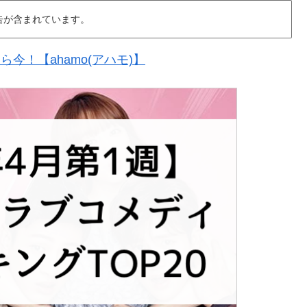
告が含まれています。
今！【ahamo(アハモ)】