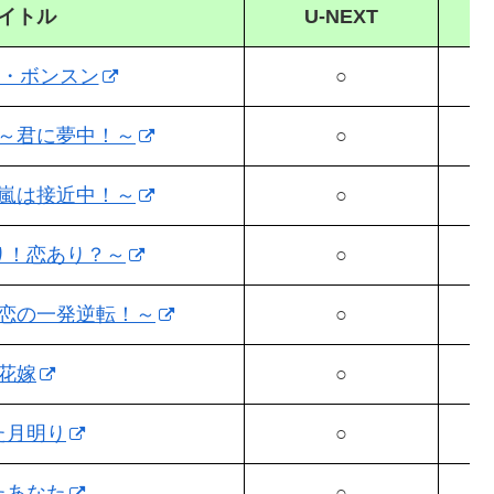
イトル
U-NEXT
ト・ボンスン
○
～君に夢中！～
○
嵐は接近中！～
○
り！恋あり？～
○
恋の一発逆転！～
○
花嫁
○
た月明り
○
たあなた
○