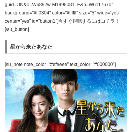
guid=ON&a=W6892w-M1998081_F&p=W611767o”
background=”#ff0304″ color=”#ffffff” size=”5″ wide=”yes”
center=”yes” id=”button1″]今すぐ視聴するにはコチラ！
[/su_button]
星から来たあなた
[su_note note_color=”#efeeee” text_color=”#000000″]