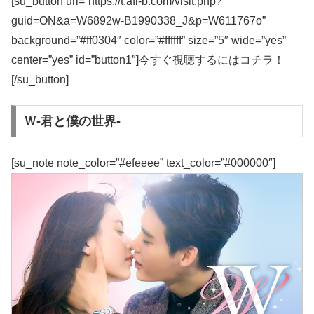
[su_button url=”https://t.afi-b.com/visit.php?
guid=ON&a=W6892w-B1990338_J&p=W611767o”
background=”#ff0304″ color=”#ffffff” size=”5″ wide=”yes”
center=”yes” id=”button1″]今すぐ視聴するにはコチラ！
[/su_button]
Ｗ-君と僕の世界-
[su_note note_color=”#efeeee” text_color=”#000000″]