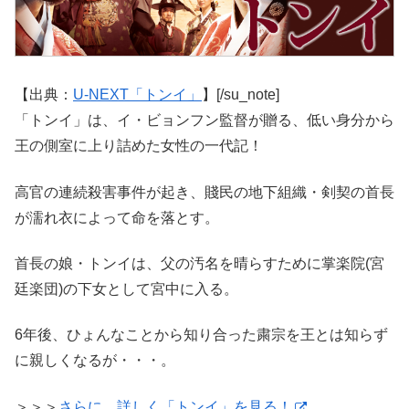
【出典：
U-NEXT「トンイ」
】[/su_note]
「トンイ」は、イ・ビョンフン監督が贈る、低い身分から
王の側室に上り詰めた女性の一代記！
高官の連続殺害事件が起き、賤民の地下組織・剣契の首長
が濡れ衣によって命を落とす。
首長の娘・トンイは、父の汚名を晴らすために掌楽院(宮
廷楽団)の下女として宮中に入る。
6年後、ひょんなことから知り合った粛宗を王とは知らず
に親しくなるが・・・。
＞＞＞
さらに、詳しく「トンイ」を見る！