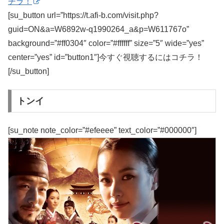
チラ！
[su_button url=”https://t.afi-b.com/visit.php?
guid=ON&a=W6892w-q1990264_a&p=W611767o”
background=”#ff0304″ color=”#ffffff” size=”5″ wide=”yes”
center=”yes” id=”button1″]今すぐ視聴するにはコチラ！
[/su_button]
トンイ
[su_note note_color=”#efeeee” text_color=”#000000″]