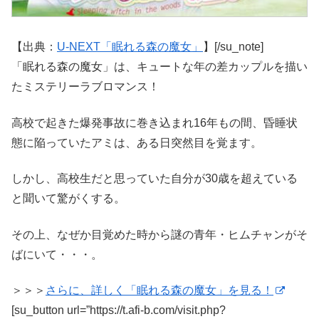
【出典：
U-NEXT「眠れる森の魔女」
】[/su_note]
「眠れる森の魔女」は、キュートな年の差カップルを描い
たミステリーラブロマンス！
高校で起きた爆発事故に巻き込まれ16年もの間、昏睡状
態に陥っていたアミは、ある日突然目を覚ます。
しかし、高校生だと思っていた自分が30歳を超えている
と聞いて驚がくする。
その上、なぜか目覚めた時から謎の青年・ヒムチャンがそ
ばにいて・・・。
＞＞＞
さらに、詳しく「眠れる森の魔女」を見る！
[su_button url=”https://t.afi-b.com/visit.php?