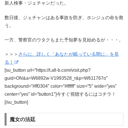
新人検事・ジェチャンだった。
数日後、ジェチャンはある事故を防ぎ、ホンジュの命を救
う。
一方、警察官のウタクもまた予知夢を見始めるが・・・。
＞＞＞
さらに、詳しく「あなたが眠っている間に」を見
る！
[su_button url=”https://t.afi-b.com/visit.php?
guid=ON&a=W6892w-V1993528_r&p=W611767o”
background=”#ff0304″ color=”#ffffff” size=”5″ wide=”yes”
center=”yes” id=”button1″]今すぐ視聴するにはコチラ！
[/su_button]
魔女の法廷