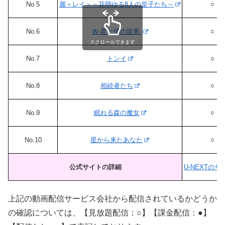
No.5
麗＜レイ＞～花萌ゆる8人の皇子たち～
○
No.6
Ｗ-君と僕の世界-
○
スクロールできます
No.7
トンイ
○
No.8
相続者たち
○
No.9
眠れる森の魔女
○
No.10
星から来たあなた
○
公式サイトの詳細
U-NEXTの
上記の動画配信サービス会社から配信されているかどうか
の確認については、【見放題配信：○】【課金配信：●】