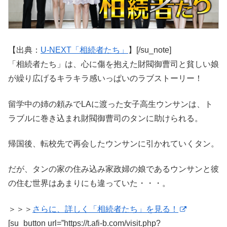
【出典：
U-NEXT「相続者たち」
】[/su_note]
「相続者たち」は、心に傷を抱えた財閥御曹司と貧しい娘
が繰り広げるキラキラ感いっぱいのラブストーリー！
留学中の姉の頼みでLAに渡った女子高生ウンサンは、ト
ラブルに巻き込まれ財閥御曹司のタンに助けられる。
帰国後、転校先で再会したウンサンに引かれていくタン。
だが、タンの家の住み込み家政婦の娘であるウンサンと彼
の住む世界はあまりにも違っていた・・・。
＞＞＞
さらに、詳しく「相続者たち」を見る！
[su_button url=”https://t.afi-b.com/visit.php?