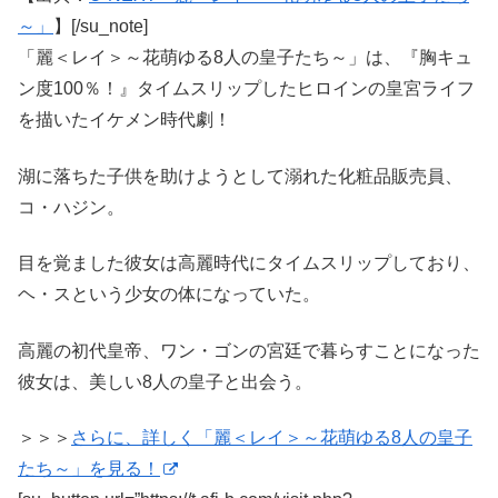
～」
】[/su_note]
「麗＜レイ＞～花萌ゆる8人の皇子たち～」は、『胸キュ
ン度100％！』タイムスリップしたヒロインの皇宮ライフ
を描いたイケメン時代劇！
湖に落ちた子供を助けようとして溺れた化粧品販売員、
コ・ハジン。
目を覚ました彼女は高麗時代にタイムスリップしており、
ヘ・スという少女の体になっていた。
高麗の初代皇帝、ワン・ゴンの宮廷で暮らすことになった
彼女は、美しい8人の皇子と出会う。
＞＞＞
さらに、詳しく「麗＜レイ＞～花萌ゆる8人の皇子
たち～」を見る！