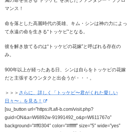
滅の命を生きる“トッケビ”を演じたファンタジー・ラブロ
マンス！
命を落とした高麗時代の英雄、キム・シンは神の力によっ
て永遠の命を生きる“トッケビ”となる。
彼を解き放てるのは“トッケビの花嫁”と呼ばれる存在の
み。
900年以上が経ったある日、シンは自らをトッケビの花嫁
だと主張するウンタクと出会うが・・・。
＞＞＞
さらに、詳しく「トッケビ〜君がくれた愛しい
日々〜」を見る！
[su_button url=”https://t.afi-b.com/visit.php?
guid=ON&a=W6892w-91991492_o&p=W611767o”
background=”#ff0304″ color=”#ffffff” size=”5″ wide=”yes”