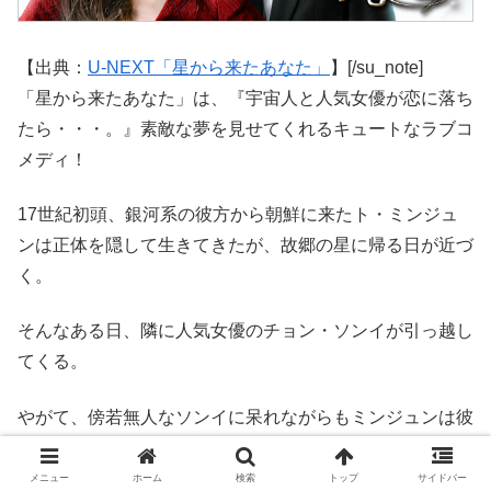
【出典：
U-NEXT「星から来たあなた」
】[/su_note]
「星から来たあなた」は、『宇宙人と人気女優が恋に落ち
たら・・・。』素敵な夢を見せてくれるキュートなラブコ
メディ！
17世紀初頭、銀河系の彼方から朝鮮に来たト・ミンジュ
ンは正体を隠して生きてきたが、故郷の星に帰る日が近づ
く。
そんなある日、隣に人気女優のチョン・ソンイが引っ越し
てくる。
やがて、傍若無人なソンイに呆れながらもミンジュンは彼
女を守るようになる。
メニュー
ホーム
検索
トップ
サイドバー