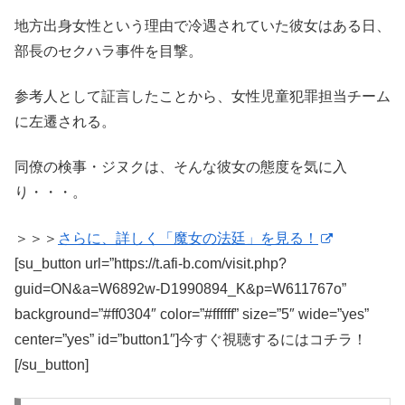
地方出身女性という理由で冷遇されていた彼女はある日、
部長のセクハラ事件を目撃。
参考人として証言したことから、女性児童犯罪担当チーム
に左遷される。
同僚の検事・ジヌクは、そんな彼女の態度を気に入
り・・・。
＞＞＞
さらに、詳しく「魔女の法廷」を見る！
[su_button url=”https://t.afi-b.com/visit.php?
guid=ON&a=W6892w-D1990894_K&p=W611767o”
background=”#ff0304″ color=”#ffffff” size=”5″ wide=”yes”
center=”yes” id=”button1″]今すぐ視聴するにはコチラ！
[/su_button]