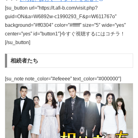
[su_button url=”https://t.afi-b.com/visit.php?
guid=ON&a=W6892w-c1990293_F&p=W611767o”
background=”#ff0304″ color=”#ffffff” size=”5″ wide=”yes”
center=”yes” id=”button1″]今すぐ視聴するにはコチラ！
[/su_button]
相続者たち
[su_note note_color=”#efeeee” text_color=”#000000″]