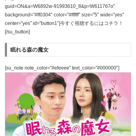
guid=ON&a=W6892w-91993610_8&p=W611767o”
background=”#ff0304″ color=”#ffffff” size=”5″ wide=”yes”
center=”yes” id=”button1″]今すぐ視聴するにはコチラ！
[/su_button]
眠れる森の魔女
[su_note note_color=”#efeeee” text_color=”#000000″]