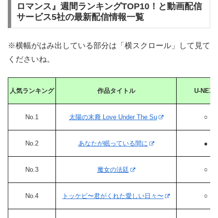
ロマンス』週間ランキングTOP10！と動画配信
サービス5社の最新配信情報一覧
※横幅がはみ出している部分は「横スクロール」して見て
くださいね。
人気ランキング
作品タイトル
U-NEXT
No.1
太陽の末裔 Love Under The Su
○
No.2
あなたが眠っている間に
●
No.3
魔女の法廷
○
No.4
トッケビ〜君がくれた愛しい日々〜
○