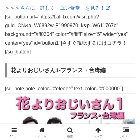
＞＞＞
さらに、詳しく「ユン食堂」を見る！
[su_button url=”https://t.afi-b.com/visit.php?
guid=ON&a=W6892w-F1990970_k&p=W611767o”
background=”#ff0304″ color=”#ffffff” size=”5″ wide=”yes”
center=”yes” id=”button1″]今すぐ視聴するにはコチラ！
[/su_button]
花よりおじいさん1-フランス・台湾編
[su_note note_color=”#efeeee” text_color=”#000000″]
メニュー
ホーム
検索
トップ
サイドバー