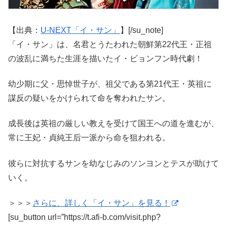
【出典：
U-NEXT「イ・サン」
】[/su_note]
「イ・サン」は、名君とうたわれた朝鮮第22代王・正祖
の波乱に満ちた生涯を描いたイ・ビョンフン時代劇！
幼少期に父・思悼世子が、祖父である第21代王・英祖に
謀反の疑いをかけられて命を奪われたサン。
成長後は英祖の厳しい教えを受けて国王への道を進むが、
常に王妃・貞純王后一派から命を狙われる。
彼らに対抗するサンを幼なじみのソンヨンとテスが助けて
いく。
＞＞＞
さらに、詳しく「イ・サン」を見る！
[su_button url=”https://t.afi-b.com/visit.php?