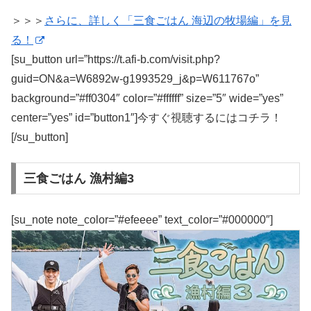
＞＞＞
さらに、詳しく「三食ごはん 海辺の牧場編」を見
る！
[su_button url=”https://t.afi-b.com/visit.php?
guid=ON&a=W6892w-g1993529_j&p=W611767o”
background=”#ff0304″ color=”#ffffff” size=”5″ wide=”yes”
center=”yes” id=”button1″]今すぐ視聴するにはコチラ！
[/su_button]
三食ごはん 漁村編3
[su_note note_color=”#efeeee” text_color=”#000000″]