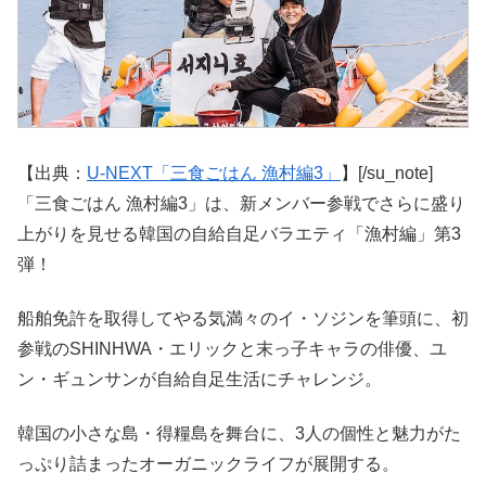
【出典：
U-NEXT「三食ごはん 漁村編3」
】[/su_note]
「三食ごはん 漁村編3」は、新メンバー参戦でさらに盛り
上がりを見せる韓国の自給自足バラエティ「漁村編」第3
弾！
船舶免許を取得してやる気満々のイ・ソジンを筆頭に、初
参戦のSHINHWA・エリックと末っ子キャラの俳優、ユ
ン・ギュンサンが自給自足生活にチャレンジ。
韓国の小さな島・得糧島を舞台に、3人の個性と魅力がた
っぷり詰まったオーガニックライフが展開する。