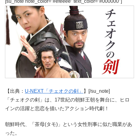
[su_note note_color=”#efeeee” text_color=”#000000″]
【出典：
U-NEXT「チェオクの剣」
】[/su_note]
「チェオクの剣」は、17世紀の朝鮮王朝を舞台に、ヒロ
インの活躍と悲恋を描いたアクション時代劇！
朝鮮時代、「茶母(タモ)」という女性刑事に似た職業があ
った。