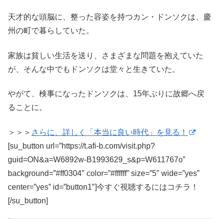
天才的な頭脳に、整った容姿を持つカン・ドンソクは、慶
州の町で暮らしていた。
家族は貧しい生活を送り、さまざまな問題を抱えていた
が、そんな中でもドンソクは堂々と生きていた。
やがて、検事になったドンソクは、15年ぶりに故郷へ戻
ることに。
＞＞＞
さらに、詳しく「本当に良い時代」を見る！
[su_button url=”https://t.afi-b.com/visit.php?
guid=ON&a=W6892w-B1993629_s&p=W611767o”
background=”#ff0304″ color=”#ffffff” size=”5″ wide=”yes”
center=”yes” id=”button1″]今すぐ視聴するにはコチラ！
[/su_button]