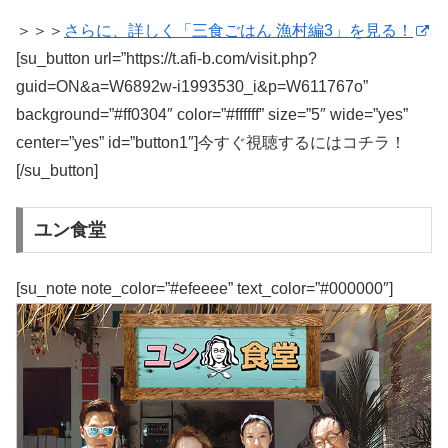
＞＞＞
さらに、詳しく「三食ごはん 漁村編3」を見る！
[su_button url=”https://t.afi-b.com/visit.php?
guid=ON&a=W6892w-i1993530_i&p=W611767o”
background=”#ff0304″ color=”#ffffff” size=”5″ wide=”yes”
center=”yes” id=”button1″]今すぐ視聴するにはコチラ！
[/su_button]
ユン食堂
[su_note note_color=”#efeeee” text_color=”#000000″]