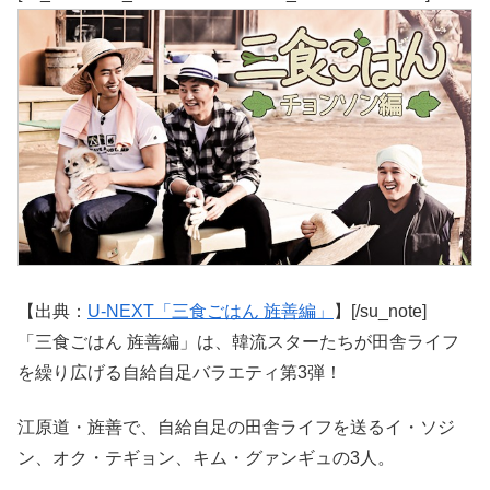
【出典：
U-NEXT「三食ごはん 旌善編」
】[/su_note]
「三食ごはん 旌善編」は、韓流スターたちが田舎ライフ
を繰り広げる自給自足バラエティ第3弾！
江原道・旌善で、自給自足の田舎ライフを送るイ・ソジ
ン、オク・テギョン、キム・グァンギュの3人。