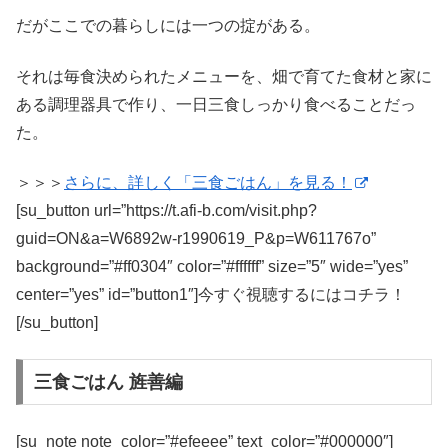
だがここでの暮らしには一つの掟がある。
それは毎食決められたメニューを、畑で育てた食材と家に
ある調理器具で作り、一日三食しっかり食べることだっ
た。
＞＞＞
さらに、詳しく「三食ごはん」を見る！
[su_button url=”https://t.afi-b.com/visit.php?
guid=ON&a=W6892w-r1990619_P&p=W611767o”
background=”#ff0304″ color=”#ffffff” size=”5″ wide=”yes”
center=”yes” id=”button1″]今すぐ視聴するにはコチラ！
[/su_button]
三食ごはん 旌善編
[su_note note_color=”#efeeee” text_color=”#000000″]