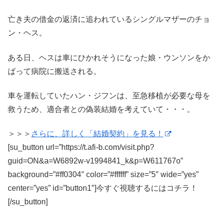
亡き夫の借金の返済に追われているシングルマザーのチョ
ン・ヘス。
ある日、ヘスは車にひかれそうになった娘・ウンソンをか
ばって病院に搬送される。
車を運転していたハン・ジフンは、至急移植が必要な母を
救うため、適合者との偽装結婚を考えていて・・・。
＞＞＞
さらに、詳しく「結婚契約」を見る！
[su_button url=”https://t.afi-b.com/visit.php?
guid=ON&a=W6892w-v1994841_k&p=W611767o”
background=”#ff0304″ color=”#ffffff” size=”5″ wide=”yes”
center=”yes” id=”button1″]今すぐ視聴するにはコチラ！
[/su_button]