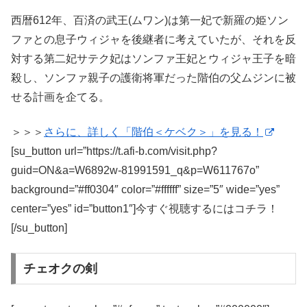
西暦612年、百済の武王(ムワン)は第一妃で新羅の姫ソン
ファとの息子ウィジャを後継者に考えていたが、それを反
対する第二妃サテク妃はソンファ王妃とウィジャ王子を暗
殺し、ソンファ親子の護衛将軍だった階伯の父ムジンに被
せる計画を企てる。
＞＞＞
さらに、詳しく「階伯＜ケベク＞」を見る！
[su_button url=”https://t.afi-b.com/visit.php?
guid=ON&a=W6892w-81991591_q&p=W611767o”
background=”#ff0304″ color=”#ffffff” size=”5″ wide=”yes”
center=”yes” id=”button1″]今すぐ視聴するにはコチラ！
[/su_button]
チェオクの剣