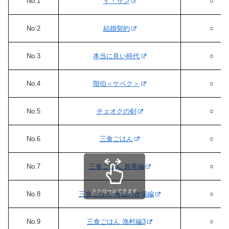
No.1
イ・サン
○
No.2
結婚契約
○
No.3
本当に良い時代
○
No.4
階伯＜ケベク＞
○
No.5
チェオクの剣
○
No.6
三食ごはん
○
No.7
三食ごはん 旌善編
○
スクロールできます
No.8
三食ごはん 海辺の牧場編
○
No.9
三食ごはん 漁村編3
○