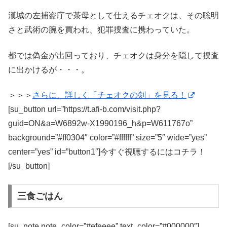
漢城の左捕盗庁で茶母として仕えるチェオクは、その聡明
さと武術の腕を買われ、犯罪捜査に携わっていた。
都では偽金が出回っており、チェオクは身分を隠して捜査
に出かけるが・・・。
＞＞＞
さらに、詳しく「チェオクの剣」を見る！
[su_button url=”https://t.afi-b.com/visit.php?
guid=ON&a=W6892w-X1990196_h&p=W611767o”
background=”#ff0304″ color=”#ffffff” size=”5″ wide=”yes”
center=”yes” id=”button1″]今すぐ視聴するにはコチラ！
[/su_button]
三食ごはん
[su_note note_color=”#efeeee” text_color=”#000000″]