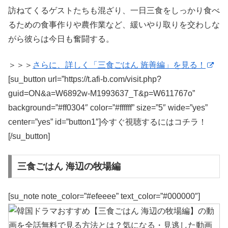
訪ねてくるゲストたちも混ざり、一日三食をしっかり食べ
るための食事作りや農作業など、緩いやり取りを交わしな
がら彼らは今日も奮闘する。
＞＞＞
さらに、詳しく「三食ごはん 旌善編」を見る！
[su_button url=”https://t.afi-b.com/visit.php?
guid=ON&a=W6892w-M1993637_T&p=W611767o”
background=”#ff0304″ color=”#ffffff” size=”5″ wide=”yes”
center=”yes” id=”button1″]今すぐ視聴するにはコチラ！
[/su_button]
三食ごはん 海辺の牧場編
[su_note note_color=”#efeeee” text_color=”#000000″]