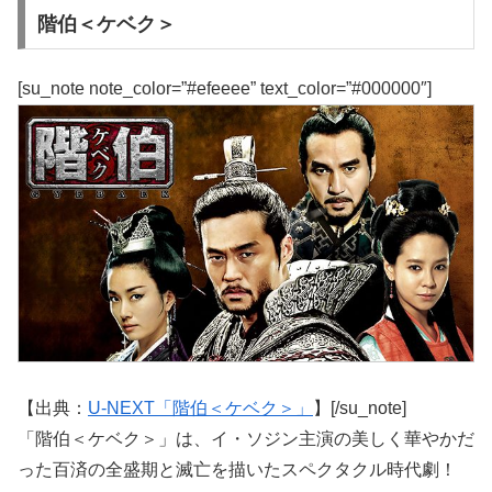
階伯＜ケベク＞
[su_note note_color=”#efeeee” text_color=”#000000″]
【出典：
U-NEXT「階伯＜ケベク＞」
】[/su_note]
「階伯＜ケベク＞」は、イ・ソジン主演の美しく華やかだ
った百済の全盛期と滅亡を描いたスペクタクル時代劇！