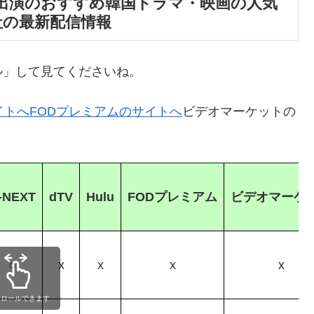
出演のおすすめ韓国ドラマ・映画の人気
社の最新配信情報
ル」して見てくださいね。
イトへ
FODプレミアムのサイトへ
ビデオマーケットの
-NEXT
dTV
Hulu
FODプレミアム
ビデオマーケ
○
x
x
x
x
クロールできます