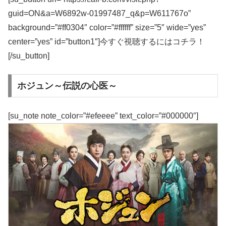
guid=ON&a=W6892w-01997487_q&p=W611767o”
background=”#ff0304″ color=”#ffffff” size=”5″ wide=”yes”
center=”yes” id=”button1″]今すぐ視聴するにはコチラ！
[/su_button]
ホジュン～伝説の心医～
[su_note note_color=”#efeeee” text_color=”#000000″]