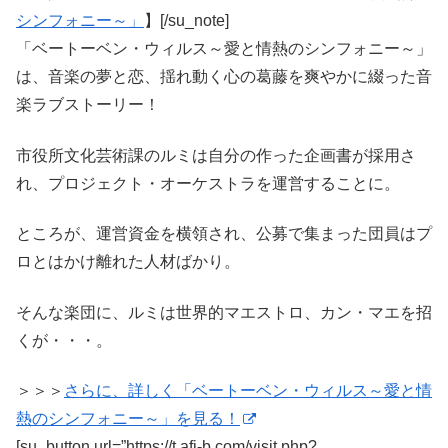
シンフォニー～」
】[/su_note]
「ベートーベン・ウィルス～愛と情熱のシンフォニー～」
は、音楽の夢と恋、揺れ動く心の葛藤を爽やかに綴った音
楽ラブストーリー！
市役所文化芸術課のルミは自分の作った企画書が採用さ
れ、プロジェクト・オーケストラを運営することに。
ところが、運営資金を横領され、公募で集まった団員はプ
ロとはかけ離れた人材ばかり。
そんな楽団に、ルミは世界的マエストロ、カン・マエを招
くが・・・。
＞＞＞
さらに、詳しく「ベートーベン・ウィルス～愛と情
熱のシンフォニー～」を見る！
[su_button url=”https://t.afi-b.com/visit.php?