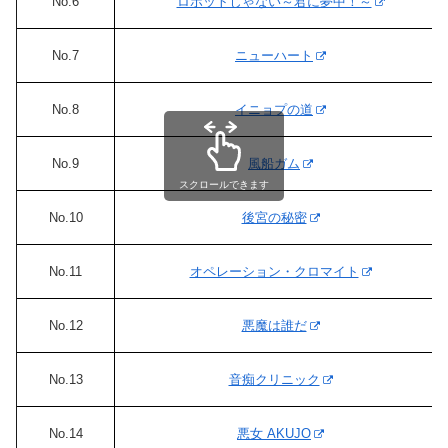
No.6
ロボットじゃない～君に夢中！～
No.7
ニューハート
No.8
イニョプの道
No.9
風船ガム
スクロールできます
No.10
後宮の秘密
No.11
オペレーション・クロマイト
No.12
悪魔は誰だ
No.13
音痴クリニック
No.14
悪女 AKUJO