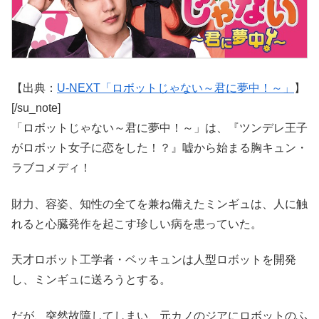
【出典：
U-NEXT「ロボットじゃない～君に夢中！～」
】
[/su_note]
「ロボットじゃない～君に夢中！～」は、『ツンデレ王子
がロボット女子に恋をした！？』嘘から始まる胸キュン・
ラブコメディ！
財力、容姿、知性の全てを兼ね備えたミンギュは、人に触
れると心臓発作を起こす珍しい病を患っていた。
天才ロボット工学者・ベッキュンは人型ロボットを開発
し、ミンギュに送ろうとする。
だが、突然故障してしまい、元カノのジアにロボットのふ