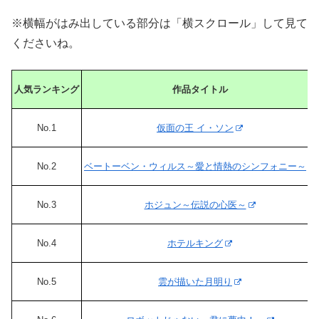
※横幅がはみ出している部分は「横スクロール」して見て
くださいね。
人気ランキング
作品タイトル
No.1
仮面の王 イ・ソン
No.2
ベートーベン・ウィルス～愛と情熱のシンフォニー～
No.3
ホジュン～伝説の心医～
No.4
ホテルキング
No.5
雲が描いた月明り