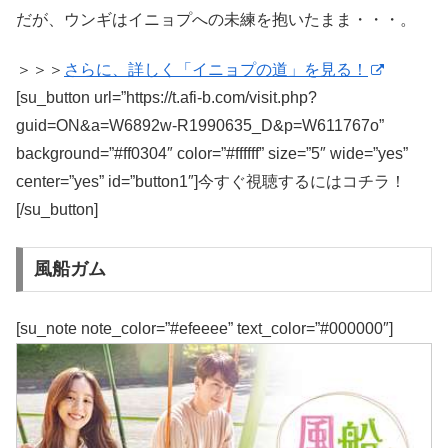
だが、ウンギはイニョプへの未練を抱いたまま・・・。
＞＞＞
さらに、詳しく「イニョプの道」を見る！
[su_button url=”https://t.afi-b.com/visit.php?
guid=ON&a=W6892w-R1990635_D&p=W611767o”
background=”#ff0304″ color=”#ffffff” size=”5″ wide=”yes”
center=”yes” id=”button1″]今すぐ視聴するにはコチラ！
[/su_button]
風船ガム
[su_note note_color=”#efeeee” text_color=”#000000″]