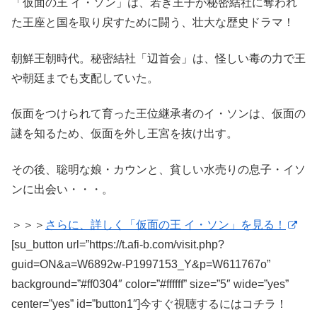
「仮面の王 イ・ソン」は、若き王子が秘密結社に奪われ
た王座と国を取り戻すために闘う、壮大な歴史ドラマ！
朝鮮王朝時代。秘密結社「辺首会」は、怪しい毒の力で王
や朝廷までも支配していた。
仮面をつけられて育った王位継承者のイ・ソンは、仮面の
謎を知るため、仮面を外し王宮を抜け出す。
その後、聡明な娘・カウンと、貧しい水売りの息子・イソ
ンに出会い・・・。
＞＞＞
さらに、詳しく「仮面の王 イ・ソン」を見る！
[su_button url=”https://t.afi-b.com/visit.php?
guid=ON&a=W6892w-P1997153_Y&p=W611767o”
background=”#ff0304″ color=”#ffffff” size=”5″ wide=”yes”
center=”yes” id=”button1″]今すぐ視聴するにはコチラ！