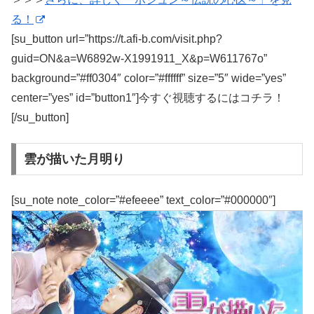
る！
[su_button url=”https://t.afi-b.com/visit.php?
guid=ON&a=W6892w-X1991911_X&p=W611767o”
background=”#ff0304″ color=”#ffffff” size=”5″ wide=”yes”
center=”yes” id=”button1″]今すぐ視聴するにはコチラ！
[/su_button]
雲が描いた月明り
[su_note note_color=”#efeeee” text_color=”#000000″]