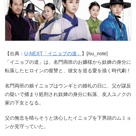
【出典：
U-NEXT「イニョプの道」
】[/su_note]
「イニョプの道」は、名門両班のお嬢様から奴婢の身分に
転落したヒロインの復讐と、彼女を巡る愛を描く時代劇！
名門両班の娘イニョプはウンギとの婚礼の日に、父が謀反
の疑いで捕まり処刑され奴婢の身分に転落、友人ユノクの
家の下女となる。
父の無念を晴らそうと決心したイニョプを下男頭のムミョ
ンが見守っていた。