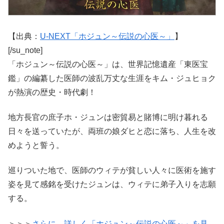
【出典：
U-NEXT「ホジュン～伝説の心医～」
】
[/su_note]
「ホジュン～伝説の心医～」は、世界記憶遺産「東医宝
鑑」の編纂した医師の波乱万丈な生涯をキム・ジュヒョク
が熱演の歴史・時代劇！
地方長官の庶子ホ・ジュンは密貿易と賭博に明け暮れる
日々を送っていたが、両班の娘ダヒと恋に落ち、人生を改
めようと誓う。
巡りついた地で、医師のウィテが貧しい人々に医術を施す
姿を見て感銘を受けたジュンは、ウィテに弟子入りを志願
する。
＞＞＞
さらに、詳しく「ホジュン～伝説の心医～」を見