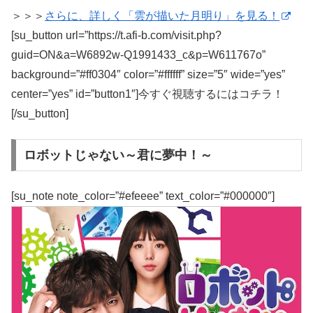
＞＞＞
さらに、詳しく「雲が描いた月明り」を見る！
[su_button url=”https://t.afi-b.com/visit.php?
guid=ON&a=W6892w-Q1991433_c&p=W611767o”
background=”#ff0304″ color=”#ffffff” size=”5″ wide=”yes”
center=”yes” id=”button1″]今すぐ視聴するにはコチラ！
[/su_button]
ロボットじゃない～君に夢中！～
[su_note note_color=”#efeeee” text_color=”#000000″]