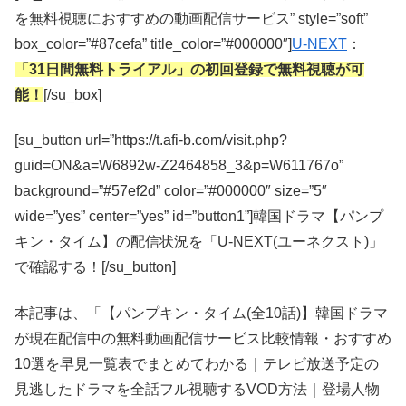
を無料視聴におすすめの動画配信サービス” style=”soft”
box_color=”#87cefa” title_color=”#000000″]
U-NEXT
：
「31日間無料トライアル」の初回登録で無料視聴が可
能！
[/su_box]
[su_button url=”https://t.afi-b.com/visit.php?
guid=ON&a=W6892w-Z2464858_3&p=W611767o”
background=”#57ef2d” color=”#000000″ size=”5″
wide=”yes” center=”yes” id=”button1”]韓国ドラマ【パンプ
キン・タイム】の配信状況を「U-NEXT(ユーネクスト)」
で確認する！[/su_button]
本記事は、「【パンプキン・タイム(全10話)】韓国ドラマ
が現在配信中の無料動画配信サービス比較情報・おすすめ
10選を早見一覧表でまとめてわかる｜テレビ放送予定の
見逃したドラマを全話フル視聴するVOD方法｜登場人物