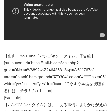
【出典：YouTube「パンプキン・タイム」予告編】
[su_button url=”https://t.afi-b.com/visit.php?
guid=ON&a=W6892w-Z2464858_3&p=W611767o”
target=”blank” background=”#ff0304″ color=”#ffffff” size=”5″
wide=”yes” center=”yes” id=”button1″]今すぐ本編を視聴す
るにはコチラ！[/su_button]
[/su_note]
【パンプキン・タイム】は、『ある事情によりかけがえの