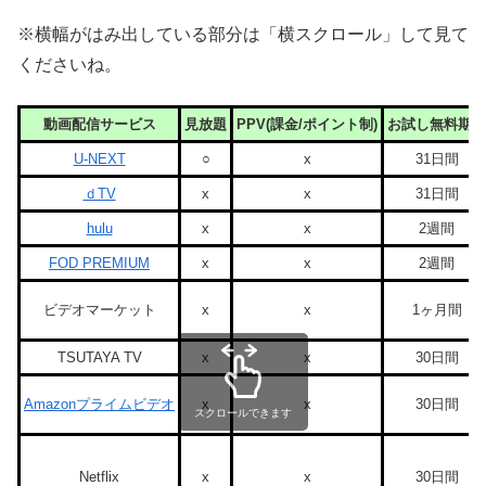
※横幅がはみ出している部分は「横スクロール」して見て
くださいね。
動画配信サービス
見放題
PPV(課金/ポイント制)
お試し無料期間
U-NEXT
○
x
31日間
ｄTV
x
x
31日間
hulu
x
x
2週間
FOD PREMIUM
x
x
2週間
ビデオマーケット
x
x
1ヶ月間
TSUTAYA TV
x
x
30日間
Amazonプライムビデオ
x
x
30日間
スクロールできます
Netflix
x
x
30日間