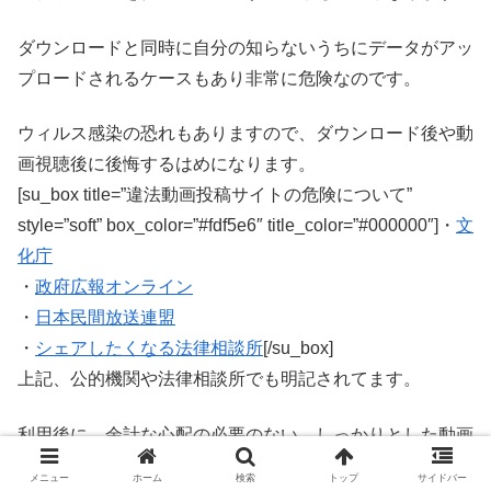
ダウンロードと同時に自分の知らないうちにデータがアッ
プロードされるケースもあり非常に危険なのです。
ウィルス感染の恐れもありますので、ダウンロード後や動
画視聴後に後悔するはめになります。
[su_box title=”違法動画投稿サイトの危険について”
style=”soft” box_color=”#fdf5e6″ title_color=”#000000″]・
文
化庁
・
政府広報オンライン
・
日本民間放送連盟
・
シェアしたくなる法律相談所
[/su_box]
上記、公的機関や法律相談所でも明記されてます。
利用後に、余計な心配の必要のない、しっかりとした動画
配信サービス(VOD)で見ることが、結局、安心でお得なの
メニュー
ホーム
検索
トップ
サイドバー