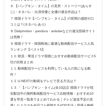
６.【パンプキン・タイム】の見所・ストーリー(あらす
じ)・ネタバレ・出演俳優と女優の過去作品は？
７.韓国ドラマ【パンプキン・タイム】の世間の感想や口
コミは？(ネタバレあり)
８.Dailymotion・pandora・anitubeなどの違法投稿サイト
は危険！
９.韓国ドラマ・韓国映画に最適な動画配信サービス人気
ランキング【ベスト5】
１０.韓流・華流ドラマ視聴におすすめ動画配信サービス5
社の比較まとめ
１１.動画配信サービスを利用している人の気になる動
向！
１２.U-NEXTの動画をテレビで見る方法は？
１３.「【パンプキン・タイム(全10話)】韓国ドラマが現
在配信中の無料動画配信サービス比較情報・おすすめ10
選を早見一覧表でまとめてわかる｜テレビ放送予定の見
逃したドラマを全話フル視聴するVOD方法｜登場人物相