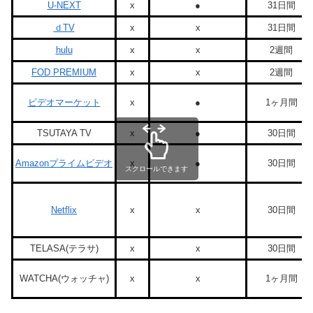
U-NEXT
x
●
31日間
ｄTV
x
x
31日間
hulu
x
x
2週間
FOD PREMIUM
x
x
2週間
ビデオマーケット
x
●
1ヶ月間
TSUTAYA TV
x
●
30日間
Amazonプライムビデオ
x
●
30日間
スクロールできます
Netflix
x
x
30日間
TELASA(テラサ)
x
x
30日間
WATCHA(ウォッチャ)
x
x
1ヶ月間