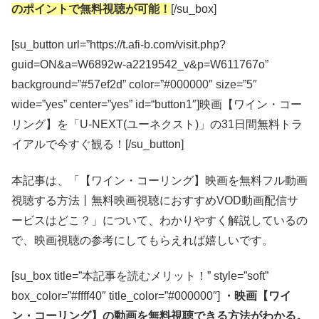
のポイントで無料視聴が可能！
[/su_box]
[su_button url=”https://t.afi-b.com/visit.php?
guid=ON&a=W6892w-a2219542_v&p=W611767o”
background=”#57ef2d” color=”#000000″ size=”5″
wide=”yes” center=”yes” id=“button1″]映画【ワイン・コー
リング】を「U-NEXT(ユーネクスト)」の31日間無料トラ
イアルで今すぐ観る！[/su_button]
本記事は、「【ワイン・コーリング】映画を無料フル動画
視聴する方法丨無料映画視聴におすすめVOD動画配信サ
ービスはどこ？」について、わかりやすく解説しているの
で、映画視聴の参考にしてもらえれば嬉しいです。
[su_box title=”本記事を読むメリット！” style=”soft”
box_color=”#ffff40″ title_color=”#000000″]
・映画【ワイ
ン・コーリング】の動画を無料視聴できる方法がわかる。