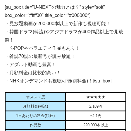
[su_box title=”U-NEXTの魅力とは？” style=”soft”
box_color=”#ffff00″ title_color=”#000000″]
・見放題動画が200,000本以上で新作も視聴可能！
・韓国ドラマ(韓流)やアジアドラマが400作品以上で見放
題！
・K-POPやバラエティ作品もあり！
・雑誌70誌の最新号が読み放題！
・アダルト動画も豊富！
・月額料金は比較的高い！
・NHKオンデマンドも視聴可能(別料金)！[/su_box]
オススメ度
★★★★★
月額料金(税込)
2,189円
1日あたりの料金(税込)
64.1円
作品数
220,000本以上