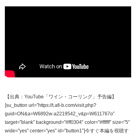
【出典：YouTube「ワイン・コーリング」予告編】
[su_button url=”https://t.afi-b.com/visit.php?
guid=ON&a=W6892w-a2219542_v&p=W611767o”
target=”blank” background=”#ff0304″ color=”#ffffff” size=”5″
wide=”yes” center=”yes” id=”button1″]今すぐ本編を視聴す