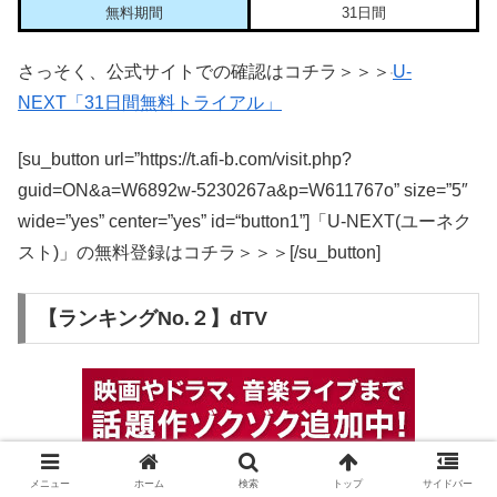
無料期間
31日間
さっそく、公式サイトでの確認はコチラ＞＞＞
U-
NEXT「31日間無料トライアル」
[su_button url=”https://t.afi-b.com/visit.php?
guid=ON&a=W6892w-5230267a&p=W611767o” size=”5″
wide=”yes” center=”yes” id=“button1”]「U-NEXT(ユーネク
スト)」の無料登録はコチラ＞＞＞[/su_button]
【ランキングNo.２】dTV
メニュー
ホーム
検索
トップ
サイドバー