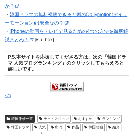
か？
・
韓国ドラマの無料視聴できると噂のDailymotion(デイリ
ーモーション)は安全なの？
・
iPhoneの動画をテレビで見るための4つの方法を徹底解
説まとめ！
[/su_box]
P.S.本サイトを応援してくださる方は、次の「韓国ドラ
マ 人気ブログランキング」のクリックしてもらえると
嬉しいです。
</a
韓国俳優一覧
チェ・スジョン
おすすめ
ランキング
韓国ドラマ
人気
出演
作品
韓国映画
紹介