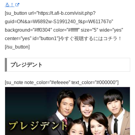
る！
[su_button url=”https://t.afi-b.com/visit.php?
guid=ON&a=W6892w-S1991240_f&p=W611767o”
background=”#ff0304″ color=”#ffffff” size=”5″ wide=”yes”
center=”yes” id=”button1″]今すぐ視聴するにはコチラ！
[/su_button]
プレジデント
[su_note note_color=”#efeeee” text_color=”#000000″]