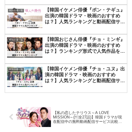
【韓国イケメン俳優『ポン・テギュ』
韓国俳優一覧
出演の韓国ドラマ・映画のおすすめ
は？】人気ランキングと動画配信サー
ビス5社の最新配信早わかり情報を紹
介！
【韓国おじさん俳優『チョ・ミンギ』
韓国俳優一覧
出演の韓国ドラマ・映画のおすすめ
は？】ランキング形式で人気作品を紹
介！
【韓国イケメン俳優『チョ・ユヌ』出
韓国俳優一覧
演の韓国ドラマ・映画のおすすめ
は？】人気ランキングと動画配信サー
ビス5社の最新配信情報
【私の恋したテリウス～A LOVE
MISSION～(全27話)】韓国ドラマが現
在配信中の無料動画配信サービス比較情
報・おすすめ10選を早見一覧表でまとめ
てわかる