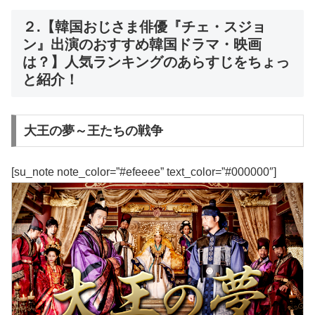
２.【韓国おじさま俳優『チェ・スジョ
ン』出演のおすすめ韓国ドラマ・映画
は？】人気ランキングのあらすじをちょっ
と紹介！
大王の夢～王たちの戦争
[su_note note_color=”#efeeee” text_color=”#000000″]