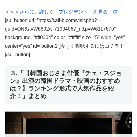
＞＞＞
さらに、詳しく「プレジデント」を見る！
[su_button url=”https://t.afi-b.com/visit.php?
guid=ON&a=W6892w-71994067_n&p=W611767o”
background=”#ff0304″ color=”#ffffff” size=”5″ wide=”yes”
center=”yes” id=”button1″]今すぐ視聴するにはコチラ！
[/su_button]
３.「【韓国おじさま俳優『チェ・スジョ
ン』出演の韓国ドラマ・映画のおすすめ
は？】ランキング形式で人気作品を紹
介！」まとめ