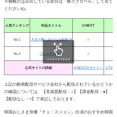
※横幅がはみ出している部分は「横スクロール」して見て
くださいね。
人気ランキング
作品タイトル
U-NEXT
d
No.1
大王の夢～王たちの戦争
○
No.2
プレジデント
○
スクロールできます
公式サイトの詳細
U-NEXTのサイトへ
ｄTV
上記の動画配信サービス会社から配信されているかどうか
の確認については、【見放題配信：○】【課金配信：●】
【配信なし：×】で表記しております。
韓国おじさま俳優『チェ・スジョン』出演のおすすめ韓国