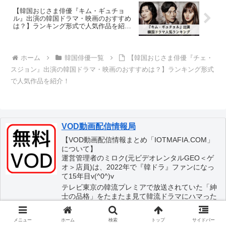
【韓国おじさま俳優『キム・ギュチョ
ル』出演の韓国ドラマ・映画のおすすめ
は？】ランキング形式で人気作品を紹
介！
ホーム
韓国俳優一覧
【韓国おじさま俳優『チェ・
スジョン』出演の韓国ドラマ・映画のおすすめは？】ランキング形式
で人気作品を紹介！
VOD動画配信情報局
【VOD動画配信情報まとめ「IOTMAFIA.COM」
について】
運営管理者のミロク(元ビデオレンタルGEO＜ゲ
オ＞店員)は、2022年で『韓ドラ』ファンになっ
て15年目v(^0^)v
テレビ東京の韓流プレミアで放送されていた「紳
士の品格」をたまたま見て韓流ドラマにハマった
結果、韓国ドラマをメインに動画配信サービス
(VOD：ビデオ・オン・デマンド)の情報をまとめ
メニュー
ホーム
検索
トップ
サイドバー
たサイトです。