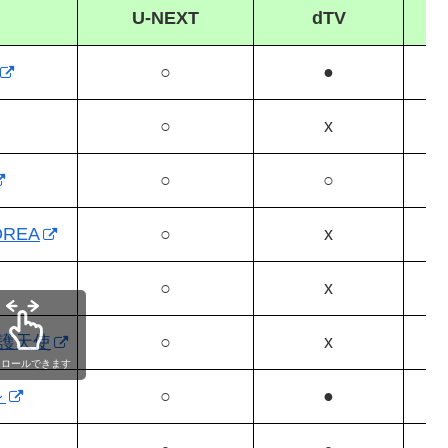
U-NEXT
dTV
○
●
○
x
○
○
REA
○
x
○
x
護天使
○
x
クロールできます
～
○
●