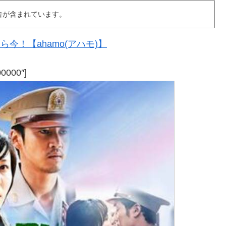
告が含まれています。
今！【ahamo(アハモ)】
00000″]